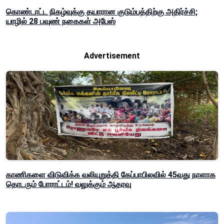
கொண்டாட்ட நிகழ்வுக்கு தயாரான குடும்பத்திற்கு அதிர்ச்சி;
யாழில் 28 பவுண் நகைகள் அபேஸ்
Advertisement
காணிகளை விடுவிக்க வலியுறுத்தி கேப்பாபிலவில் 45வது நாளாக
தொடரும் போராட்டம்! வலுக்கும் ஆதரவு