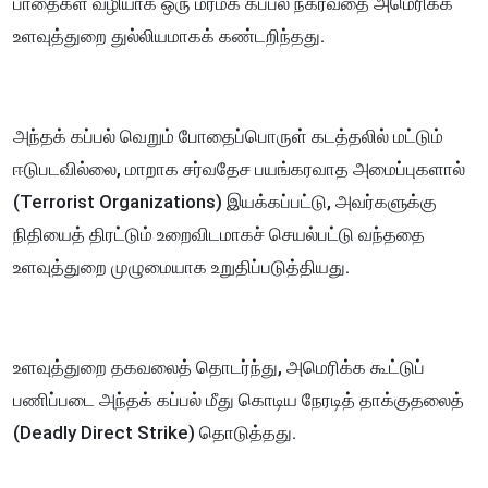
பாதைகள் வழியாக ஒரு மர்மக் கப்பல் நகர்வதை அமெரிக்க
உளவுத்துறை துல்லியமாகக் கண்டறிந்தது.
அந்தக் கப்பல் வெறும் போதைப்பொருள் கடத்தலில் மட்டும்
ஈடுபடவில்லை, மாறாக சர்வதேச பயங்கரவாத அமைப்புகளால்
(Terrorist Organizations) இயக்கப்பட்டு, அவர்களுக்கு
நிதியைத் திரட்டும் உறைவிடமாகச் செயல்பட்டு வந்ததை
உளவுத்துறை முழுமையாக உறுதிப்படுத்தியது.
உளவுத்துறை தகவலைத் தொடர்ந்து, அமெரிக்க கூட்டுப்
பணிப்படை அந்தக் கப்பல் மீது கொடிய நேரடித் தாக்குதலைத்
(Deadly Direct Strike) தொடுத்தது.