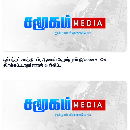
ஒப்பந்தம் சாத்தியம்; ஆனால் ஹோர்முஸ் நீரிணை உடனே
திறக்கப்படாது! ஈரான் அறிவிப்பு