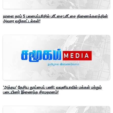
நாளை தரம் 5 புலமைப்பரிசில் பரீட்சை:பரீட்சை திணைக்களத்தின்
அவசர வழிகாட்டல்கள்!
'அத்தம' தேசிய தூய்மைப் பணி: வவுனியாவில் மக்கள் மற்றும்
படையினர் இணைந்த சிரமதானம்!