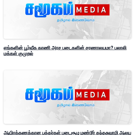
எங்களின் பூர்வீக காணி அரச படைகளின் சரணாலயமா? பலாலி
மக்கள் குமுறல்
ஆயிரக்கணக்கான பக்தர்கள் புடைசூழ மண்டூர் கந்தசுவாமி ஆலய