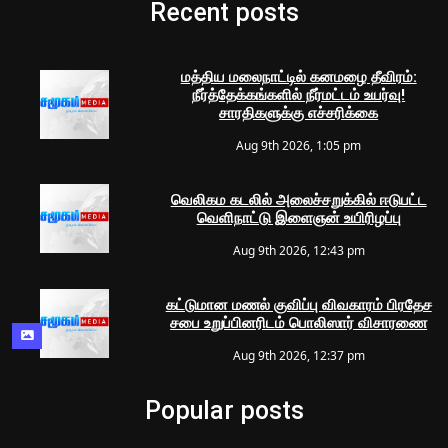
Recent posts
மத்திய மலைநாட்டில் கனமழை தீவிரம்:
நீர்த்தேக்கங்களில் நீர்மட்டம் உயர்வு!
சாரதிகளுக்கு எச்சரிக்கை
Aug 9th 2026, 1:05 pm
வெலிகம கடலில் அலைச்சறுக்கில் ஈடுபட்ட
வெளிநாட்டு இளைஞன் உயிரிழப்பு
Aug 9th 2026, 12:43 pm
கட்டுமான மணல் குவிப்பு விவகாரம் பிரதேச
சபை உறுப்பினரிடம் பொலிஸார் விசாரணை
Aug 9th 2026, 12:37 pm
Popular posts