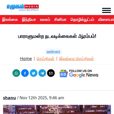
இலங்கை
இந்தியா
உலகம்
சினிமா
தொழில்நுட்பம்
விளையாட
பாராளுமன்ற நடவடிக்கைகள் ஆரம்பம்!
parliment
Home
செய்திகள்
இலங்கை செய்திகள்
shanu
/ Nov 12th 2025, 9:46 am