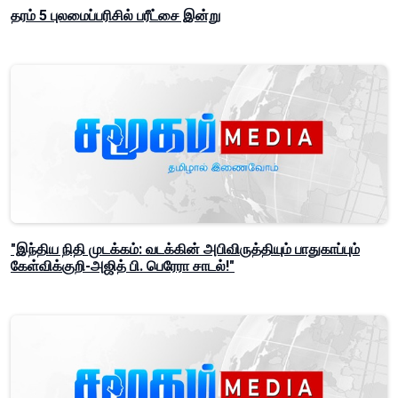
தரம் 5 புலமைப்பரிசில் பரீட்சை இன்று
"இந்திய நிதி முடக்கம்: வடக்கின் அபிவிருத்தியும் பாதுகாப்பும்
கேள்விக்குறி-அஜித் பி. பெரேரா சாடல்!"