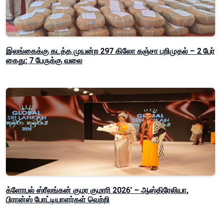
இலங்கைக்கு கடத்த முயன்ற 297 கிலோ கஞ்சா பறிமுதல் – 2 பேர்
கைது; 7 பேருக்கு வலை
க்ளோபல் ஸ்ரீலங்கன் குமர குமாரி 2026’ – ஆஸ்திரேலியா,
பிரான்ஸ் போட்டியாளர்கள் வெற்றி