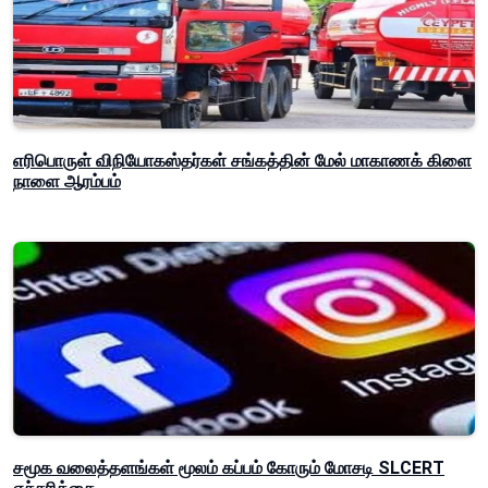
எரிபொருள் விநியோகஸ்தர்கள் சங்கத்தின் மேல் மாகாணக் கிளை
நாளை ஆரம்பம்
சமூக வலைத்தளங்கள் மூலம் கப்பம் கோரும் மோசடி SLCERT