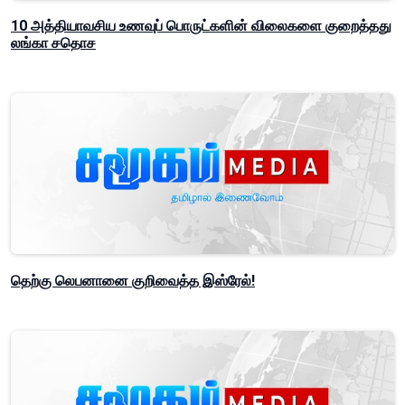
10 அத்தியாவசிய உணவுப் பொருட்களின் விலைகளை குறைத்தது
லங்கா சதொச
தெற்கு லெபனானை குறிவைத்த இஸ்ரேல்!