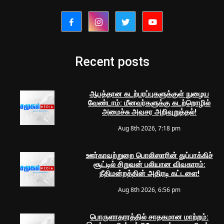
Recent posts
ஆபத்தான கடற்பரப்புகளுக்குள் நுழைய
வேண்டாம்: மீனவர்களுக்கு கடற்றொழில்
அமைச்சு அவசர அறிவுறுத்தல்!
Aug 8th 2026, 7:18 pm
ஊர்காவற்றுறை பொலிஸாரின் துப்பாக்கிச்
சூட்டில் சிறுவன் பலியான விவகாரம்:
நீதிமன்றத்தின் அதிரடி கட்டளை!
Aug 8th 2026, 6:56 pm
பொருளாதாரத்தில் சாதகமான மாற்றம்: