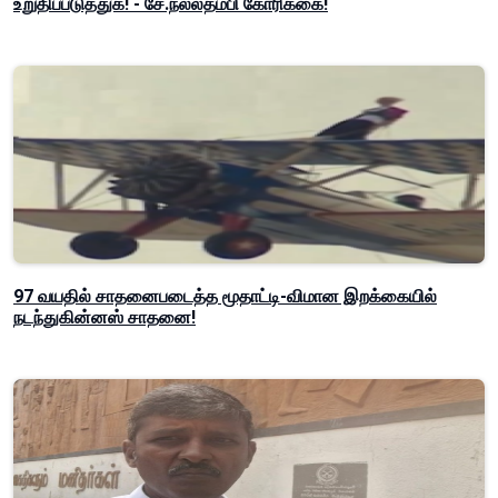
உறுதிப்படுத்துக! - சே.நல்லதம்பி கோரிக்கை!
97 வயதில் சாதனைபடைத்த மூதாட்டி-விமான இறக்கையில்
நடந்துகின்னஸ் சாதனை!