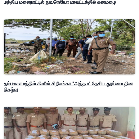
மத்திய மலைநாட்டில் நுவரெலியா மாவட்டத்தில் கனமழை
தம்பலகாமத்தில் கிளீன் சிறீலங்கா "அத்தம" தேசிய தூய்மை தின
நிகழ்வு