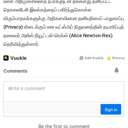
உள்ள அறிமுகமில்லாத நபர்களுடன் தங்களது தனிப்பட்ட
தொலைபேசி இலக்கத்தைப் பகிர்ந்துகொள்ள
விரும்பாதவர்களுக்கு அதிகளவிலான தனியுரிமைப் பாதுகாப்பு
(Privacy) கிடைக்கும் என வட்ஸ்அப் நிறுவனத்தின் தயாரிப்புத்
தலைவர் அலிஸ் நியூட்டன்-ரெக்ஸ் (Alice Newton-Rex)
தெரிவித்துள்ளார்.