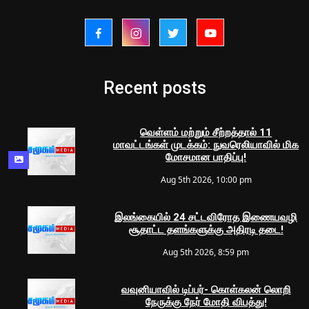
Recent posts
வெள்ளம் மற்றும் சீற்றத்தால் 11
மாவட்டங்கள் முடக்கம்: நுவரெலியாவில் மிக
மோசமான பாதிப்பு!
Aug 5th 2026, 10:00 pm
இலங்கையில் 24 சட்டவிரோத இணையவழி
சூதாட்ட தளங்களுக்கு அதிரடி தடை!
Aug 5th 2026, 8:59 pm
வவுனியாவில் டிப்பர்- கொள்கலன் லொறி
நேருக்கு நேர் மோதி விபத்து!