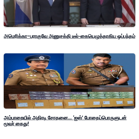
அமெரிக்கா–பராகுவே அணுசக்தி டீல்-கையெழுத்தாகிய ஒப்பந்தம்
அம்பாறையில் அதிரடி சோதனை... ‘ஐஸ்’ போதைப்பொருளுடன்
மூவர் கைது!