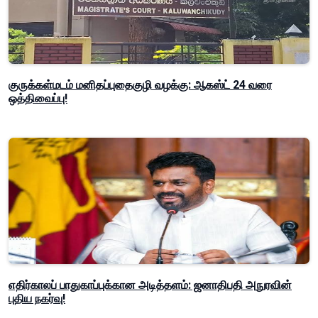
குருக்கள்மடம் மனிதப்புதைகுழி வழக்கு: ஆகஸ்ட் 24 வரை
ஒத்திவைப்பு!
எதிர்காலப் பாதுகாப்புக்கான அடித்தளம்: ஜனாதிபதி அநுரவின்
புதிய நகர்வு!