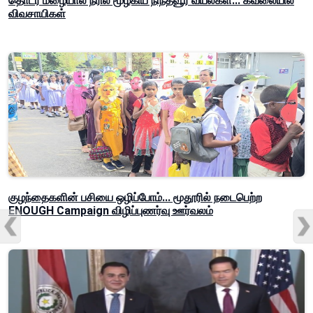
தொடர் மழையால் நீரில் மூழ்கிய நிந்தவூர் வயல்கள்... கவலையில்
விவசாயிகள்
குழந்தைகளின் பசியை ஒழிப்போம்... மூதூரில் நடைபெற்ற
ENOUGH Campaign விழிப்புணர்வு ஊர்வலம்