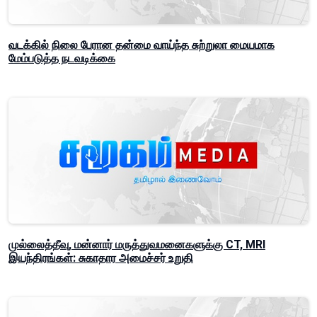
வடக்கில் நிலை பேரான தன்மை வாய்ந்த சுற்றுலா மையமாக
மேம்படுத்த நடவடிக்கை
முல்லைத்தீவு, மன்னார் மருத்துவமனைகளுக்கு CT, MRI
இயந்திரங்கள்: சுகாதார அமைச்சர் உறுதி