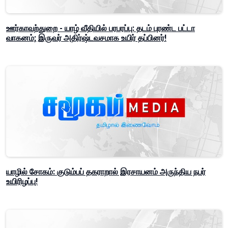
ஊர்காவற்துறை - யாழ் வீதியில் பரபரப்பு: தடம் புரண்ட பட்டா
வாகனம்; இருவர் அதிர்ஷ்டவசமாக உயிர் தப்பினர்!
யாழில் சோகம்: குடும்பப் தகராறால் இரசாயனம் அருந்திய நபர்
உயிரிழப்பு!