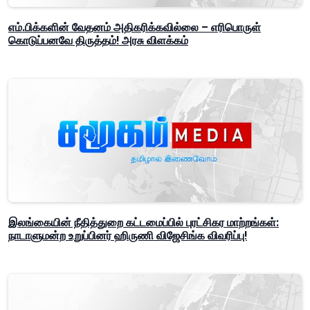
எம்.பிக்களின் வேதனம் அதிகரிக்கவில்லை – எரிபொருள்
கொடுப்பனவே திருத்தம்! அரசு விளக்கம்
இலங்கையின் நீதித்துறை கட்டமைப்பில் புரட்சிகர மாற்றங்கள்:
நாடாளுமன்ற உறுப்பினர் ஹிருணி விஜேசிங்க விவரிப்பு!