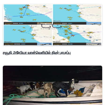
சவூதி அரேபியா வான்வெளியில் திடீர் பரபரப்பு