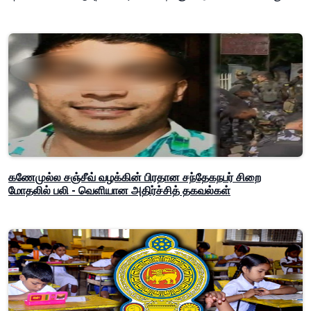
கணேமுல்ல சஞ்சீவ் வழக்கின் பிரதான சந்தேகநபர் சிறை
மோதலில் பலி - வெளியான அதிர்ச்சித் தகவல்கள்