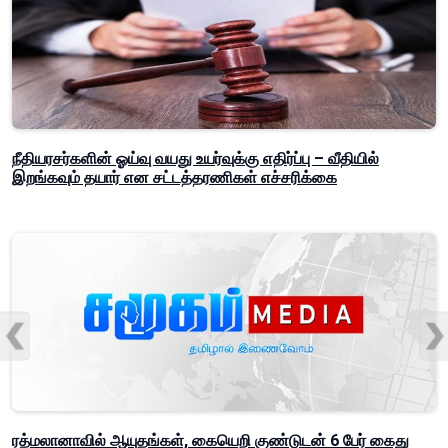
நீதியரசர்களின் ஓய்வு வயது உயர்வுக்கு எதிர்ப்பு – வீதியில்
இறங்கவும் தயார் என சட்டத்தரணிகள் எச்சரிக்கை
ரத்மலானாவில் ஆயுதங்கள், கையெறி குண்டுடன் 6 பேர் கைது