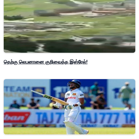
தெற்கு லெபனானை குறிவைத்த இஸ்ரேல்!