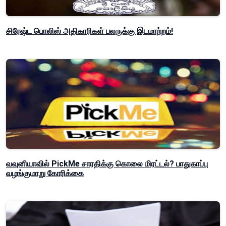
சிரேஷ்ட பொலிஸ் அதிகாரிகள் பலருக்கு இடமாற்றம்!
வவுனியாவில் PickMe சாரதிக்கு கொலை மிரட்டல்? பாதுகாப்பு
வழங்குமாறு கோரிக்கை