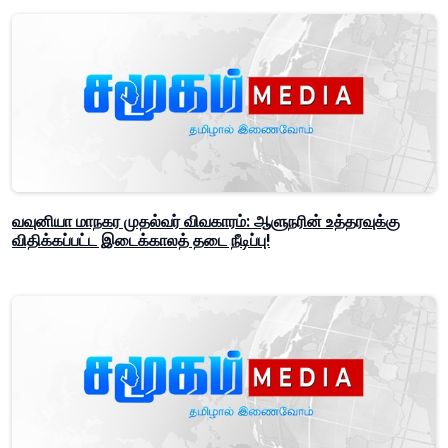
வவுனியா மாநகர முதல்வர் விவகாரம்: ஆளுநரின் உத்தரவுக்கு
விதிக்கப்பட்ட இடைக்காலத் தடை நீடிப்பு!