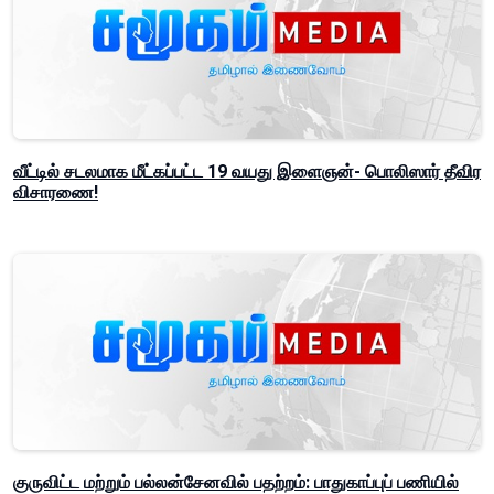
வீட்டில் சடலமாக மீட்கப்பட்ட 19 வயது இளைஞன்- பொலிஸார் தீவிர
விசாரணை!
குருவிட்ட மற்றும் பல்லன்சேனவில் பதற்றம்: பாதுகாப்புப் பணியில்