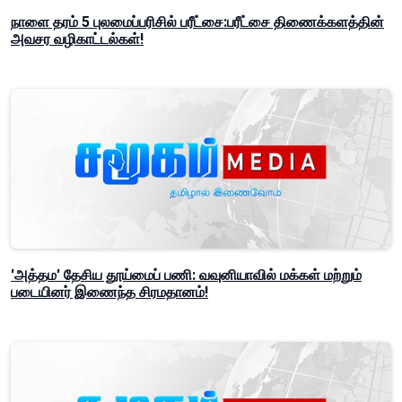
நாளை தரம் 5 புலமைப்பரிசில் பரீட்சை:பரீட்சை திணைக்களத்தின்
அவசர வழிகாட்டல்கள்!
'அத்தம' தேசிய தூய்மைப் பணி: வவுனியாவில் மக்கள் மற்றும்
படையினர் இணைந்த சிரமதானம்!