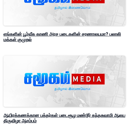
எங்களின் பூர்வீக காணி அரச படைகளின் சரணாலயமா? பலாலி
மக்கள் குமுறல்
ஆயிரக்கணக்கான பக்தர்கள் புடைசூழ மண்டூர் கந்தசுவாமி ஆலய
திருவிழா ஆரம்பம்