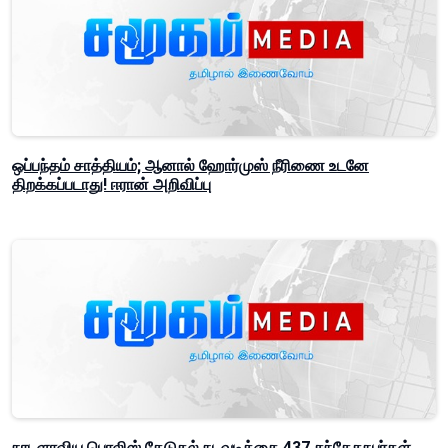
ஒப்பந்தம் சாத்தியம்; ஆனால் ஹோர்முஸ் நீரிணை உடனே
திறக்கப்படாது! ஈரான் அறிவிப்பு
நாடளாவிய பொலிஸ் தேடுதல் நடவடிக்கை 437 சந்தேகநபர்கள்