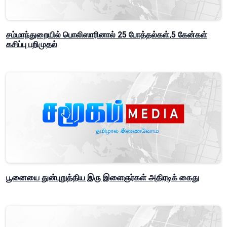
சம்மாந்துறையில் பொலிஸாரினால் 25 போத்தல்கள்,5 கேன்கள்
கசிப்பு பறிமுதல்
பூனையை துன்புறுத்திய இரு இளைஞர்கள் அதிரடிக் கைது