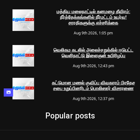
மத்திய மலைநாட்டில் கனமழை தீவிரம்:
நீர்த்தேக்கங்களில் நீர்மட்டம் உயர்வு!
சாரதிகளுக்கு எச்சரிக்கை
Aug 9th 2026, 1:05 pm
வெலிகம கடலில் அலைச்சறுக்கில் ஈடுபட்ட
வெளிநாட்டு இளைஞன் உயிரிழப்பு
Aug 9th 2026, 12:43 pm
கட்டுமான மணல் குவிப்பு விவகாரம் பிரதேச
சபை உறுப்பினரிடம் பொலிஸார் விசாரணை
Aug 9th 2026, 12:37 pm
Popular posts