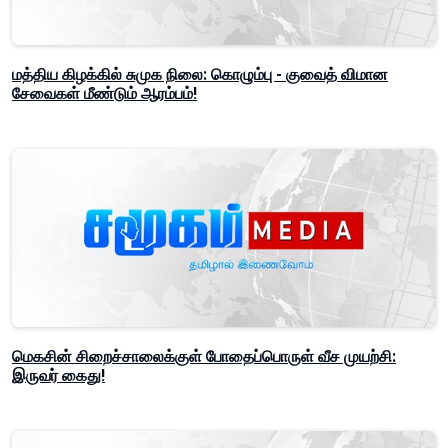
மத்திய கிழக்கில் சுமுக நிலை: கொழும்பு - குவைத் விமான
சேவைகள் மீண்டும் ஆரம்பம்!
மெகசின் சிறைச்சாலைக்குள் போதைப்பொருள் வீச முயற்சி:
இருவர் கைது!