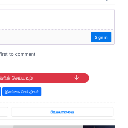
ிளிக் செய்யவும்
இலங்கை செய்திகள்
பிரபலமானவை