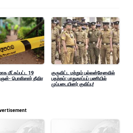
மாக மீட்கப்பட்ட 19
குருவிட்ட மற்றும் பல்லன்சேனவில்
ன்- பொலிஸார் தீவிர
பதற்றம்: பாதுகாப்புப் பணியில்
முப்படையினர் குவிப்பு!
vertisement