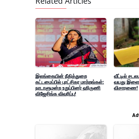
Related Articles
இலங்கையின் நீதித்துறை
வீட்டில் சடல
கட்டமைப்பில் புரட்சிகர மாற்றங்கள்:
வயது இளைஞ
நாடாளுமன்ற உறுப்பினர் ஹிருணி
விசாரணை!
விஜேசிங்க விவரிப்பு!
Ad