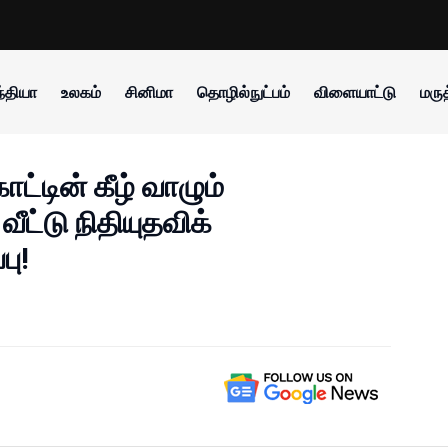
்தியா
உலகம்
சினிமா
தொழில்நுட்பம்
விளையாட்டு
மருத
்டின் கீழ் வாழும்
வீட்டு நிதியுதவிக்
ு!