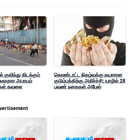
 குவிந்து கிடக்கும்
கொண்டாட்ட நிகழ்வுக்கு தயாரான
 சுகாதார அபாயம்
குடும்பத்திற்கு அதிர்ச்சி; யாழில் 28
க்கள் கவலை
பவுண் நகைகள் அபேஸ்
vertisement