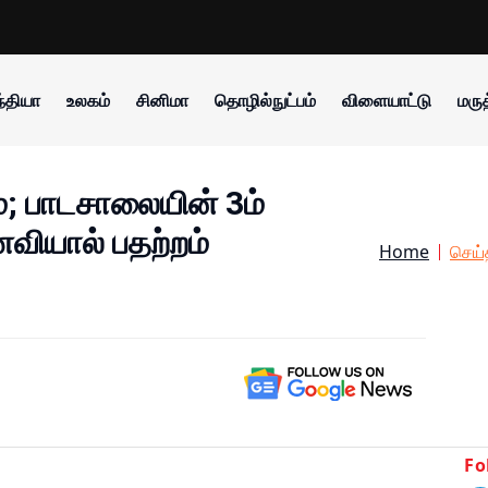
்தியா
உலகம்
சினிமா
தொழில்நுட்பம்
விளையாட்டு
மருத
ம்; பாடசாலையின் 3ம்
ணவியால் பதற்றம்
Home
செய்
Fo