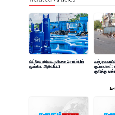
லிட்ரோ எரிவாயு விலை தொடர்பில்
கல்முனையில்
முக்கிய அறிவிப்புz
குப்பைகள்;
குறித்து ம
Ad