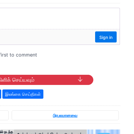
ிளிக் செய்யவும்
இலங்கை செய்திகள்
பிரபலமானவை
ல் நடந்த