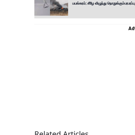
பயங்கரம்; கீழே விழுந்து நொறுங்கும்பரபரப்பு
Ad
Related Articles