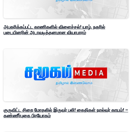
அபகரிக்கப்பட்ட காணிகளில் விளைச்சல்! யாழ். நகரில்
படையினரின் அடாவடித்தனமான வியாபாரம்
குருவிட்ட சிறை மோதலில் இருவர் பலி! கைதிகள் நால்வர் காயம்! –
கண்ணீர்புகை பிரயோகம்