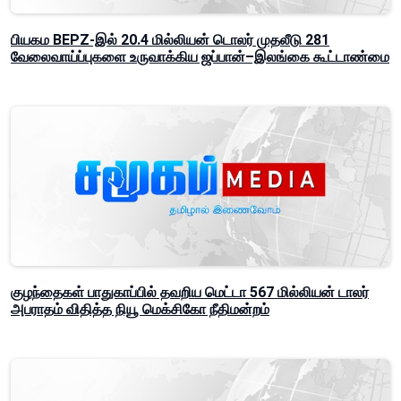
பியகம BEPZ-இல் 20.4 மில்லியன் டொலர் முதலீடு 281
வேலைவாய்ப்புகளை உருவாக்கிய ஜப்பான்–இலங்கை கூட்டாண்மை
குழந்தைகள் பாதுகாப்பில் தவறிய மெட்டா 567 மில்லியன் டாலர்
அபராதம் விதித்த நியூ மெக்சிகோ நீதிமன்றம்