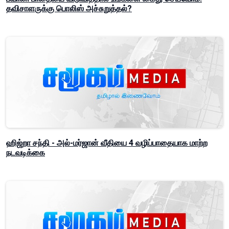
தவிசாளருக்கு பொலிஸ் அச்சுறுத்தல்?
ஹிஜ்றா சந்தி - அல்-மர்ஜான் வீதியை 4 வழிப்பாதையாக மாற்ற
நடவடிக்கை