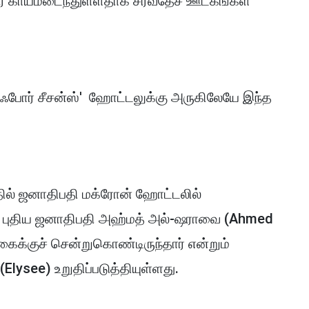
 பேர் காயமடைந்துள்ளதாக சர்வதேச ஊடகங்கள்
'ஃபோர் சீசன்ஸ்' ஹோட்டலுக்கு அருகிலேயே இந்த
த்தில் ஜனாதிபதி மக்ரோன் ஹோட்டலில்
ின் புதிய ஜனாதிபதி அஹ்மத் அல்-ஷராவை (Ahmed
கைக்குச் சென்றுகொண்டிருந்தார் என்றும்
lysee) உறுதிப்படுத்தியுள்ளது.