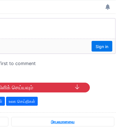
ிளிக் செய்யவும்
ள்
உலக செய்திகள்
பிரபலமானவை