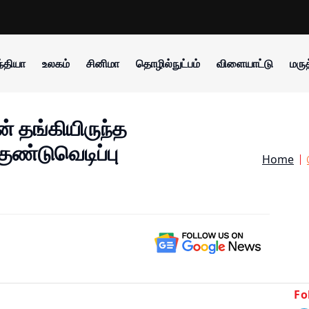
்தியா
உலகம்
சினிமா
தொழில்நுட்பம்
விளையாட்டு
மருத
் தங்கியிருந்த
ண்டுவெடிப்பு
Home
Fo