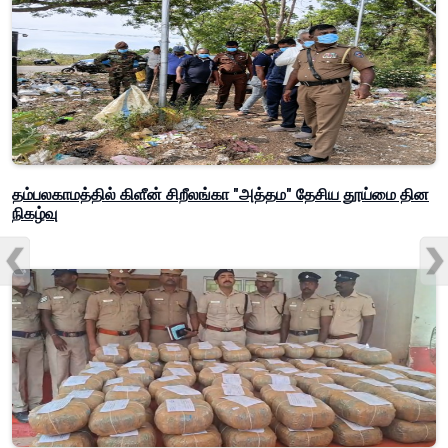
தம்பலகாமத்தில் கிளீன் சிறீலங்கா "அத்தம" தேசிய தூய்மை தின
நிகழ்வு