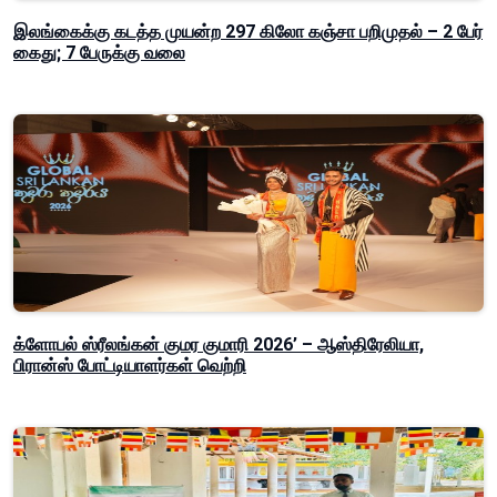
இலங்கைக்கு கடத்த முயன்ற 297 கிலோ கஞ்சா பறிமுதல் – 2 பேர்
கைது; 7 பேருக்கு வலை
க்ளோபல் ஸ்ரீலங்கன் குமர குமாரி 2026’ – ஆஸ்திரேலியா,
பிரான்ஸ் போட்டியாளர்கள் வெற்றி