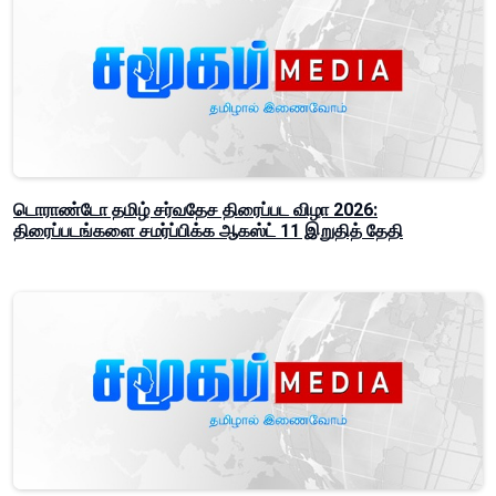
டொராண்டோ தமிழ் சர்வதேச திரைப்பட விழா 2026:
திரைப்படங்களை சமர்ப்பிக்க ஆகஸ்ட் 11 இறுதித் தேதி