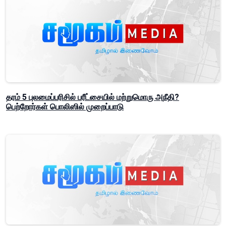
தரம் 5 புலமைப்பரிசில் பரீட்சையில் மற்றுமொரு அநீதி?
பெற்றோர்கள் பொலிஸில் முறைப்பாடு