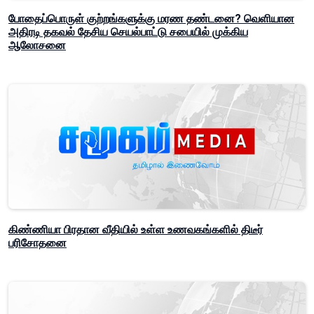
போதைப்பொருள் குற்றங்களுக்கு மரண தண்டனை? வெளியான
அதிரடி தகவல் தேசிய செயல்பாட்டு சபையில் முக்கிய
ஆலோசனை
கிண்ணியா பிரதான வீதியில் உள்ள உணவகங்களில் திடீர்
பரிசோதனை