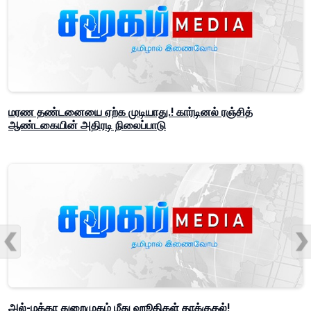
மரண தண்டனையை ஏற்க முடியாது.! கார்டினல் ரஞ்சித்
ஆண்டகையின் அதிரடி நிலைப்பாடு
அல்-மக்கா துறைமுகம் மீது ஹூதிகள் தாக்குதல்!