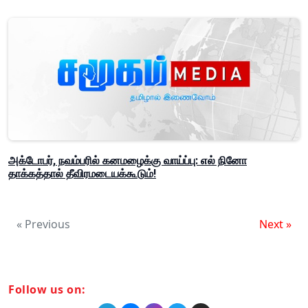
அக்டோபர், நவம்பரில் கனமழைக்கு வாய்ப்பு: எல் நினோ
தாக்கத்தால் தீவிரமடையக்கூடும்!
« Previous
Next »
Follow us on: