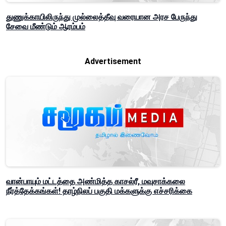
துணுக்காயிலிருந்து முல்லைத்தீவு வரையான அரச பேருந்து
சேவை மீண்டும் ஆரம்பம்
Advertisement
வான்பாயும் மட்டத்தை அண்மித்த காசல்ரீ, மவுசாக்கலை
நீர்த்தேக்கங்கள்! தாழ்நிலப் பகுதி மக்களுக்கு எச்சரிக்கை