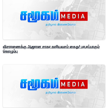
விசாரணைக்கு ஆஜரான சாகர காரியவசம் கைது! பரபரப்பாகும்
கொழும்பு