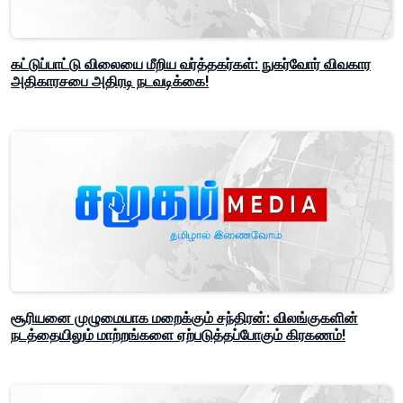
கட்டுப்பாட்டு விலையை மீறிய வர்த்தகர்கள்: நுகர்வோர் விவகார
அதிகாரசபை அதிரடி நடவடிக்கை!
சூரியனை முழுமையாக மறைக்கும் சந்திரன்: விலங்குகளின்
நடத்தையிலும் மாற்றங்களை ஏற்படுத்தப்போகும் கிரகணம்!