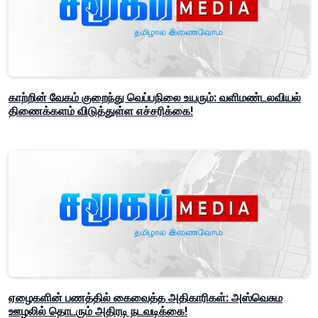
காற்றின் வேகம் குறைந்து வெப்பநிலை உயரும்: வளிமண்டலவியல்
திணைக்களம் விடுத்துள்ள எச்சரிக்கை!
ஏழைகளின் பணத்தில் கைவைத்த அதிகாரிகள்: அஸ்வெசும
ஊழலில் தொடரும் அதிரடி நடவடிக்கை!